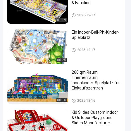
& Familien
Spielplatz
#
Ein eigener Spielplatz im Rau
2025-12-17
Kinder-
m
01:19
Innenvergnügungsparks
#
Ein Indoor-Ball-Pit-Kinder-
Indoor-
Spielplatz
Abenteuer-
Softplay-Ausrüstung
2025-12-17
Spielplätze
E
00:25
r
s
260 qm Raum
t
Themenraum
e
Innenkinder-Spielplatz für
l
Einkaufszentren
l
e
Innen-Spielplatzgeräte
00:16
2025-12-16
n
S
Kid Slides Custom Indoor
i
& Outdoor Playground
e
Slides Manufacturer
S