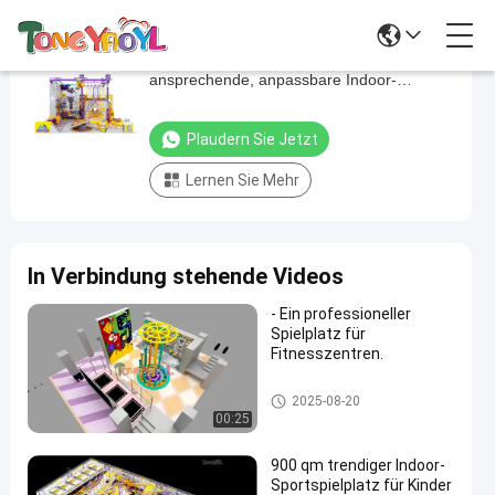
Erstellen Sie unterhaltsame und
Erstellen
ansprechende, anpassbare Indoor-
Sie
Spielplatzgeräte
unterhaltsame
Plaudern Sie Jetzt
und
Lernen Sie Mehr
ansprechende,
anpassbare
Indoor-
In Verbindung stehende Videos
Spielplatzgeräte
Plaudern Sie
- Ein professioneller
Ninja-
Spielplatz für
2025-
16
Jetzt
Innen-
Fitnesszentren.
08-20
Ansichten
Spielplatz
Teilnahme
Ninja-Innen-Spielplatz
2025-08-20
#
00:25
Ein
Indoor-
900 qm trendiger Indoor-
Sportspielplatz für Kinder
Ninja-