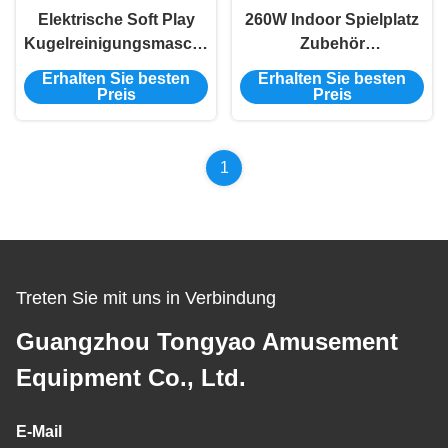
Elektrische Soft Play
260W Indoor Spielplatz
Kugelreinigungsmaschine
Zubehör
1100*540*860mm
Vergnügungspark
Erhalten Sie besten
Erhalten Sie besten
Kugelwaschmaschine
Sandreinigungsmaschine
Preis
Preis
Mehrfunktions
800×500×650mm
1
Treten Sie mit uns in Verbindung
Guangzhou Tongyao Amusement
Equipment Co., Ltd.
E-Mail