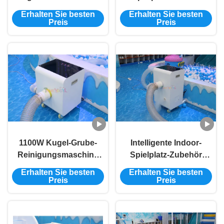
Hochleistungskugel-
2500W
Erhalten Sie besten
Erhalten Sie besten
Poolreinigermaschine
Münzreinigungsmaschine
Preis
Preis
1100W 125W
1000×600×750mm
1100W Kugel-Grube-
Intelligente Indoor-
Reinigungsmaschine
Spielplatz-Zubehör
Intelligente Kugel-
Atomisierende Kugel Pit
Erhalten Sie besten
Erhalten Sie besten
Grube-Grube-
Ball Wascher 1100W
Preis
Preis
Reinigungsmaschine
300W
Klein