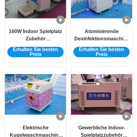
160W Indoor Spielplatz
Atomisierende
Zubehör
Desinfektionsmaschine
500×380×500mm
für
Erhalten Sie besten
Erhalten Sie besten
Sandreinigungsmaschine
Ozeankugelreinigung
Preis
Preis
Mehrfunktions
1100 W
Kugelschwimmbadreinigu
kommerziell
Elektrische
Gewerbliche Indoor-
Kugelwaschmaschine
Spielplatzzubehör