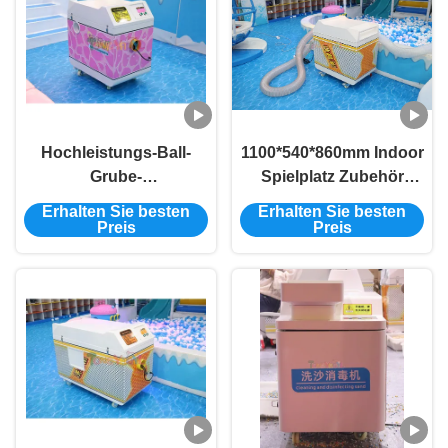
Hochleistungs-Ball-
1100*540*860mm Indoor
Grube-
Spielplatz Zubehör
Reinigungsmaschine
125W Ball Pit Ball
Erhalten Sie besten
Erhalten Sie besten
Mehrfunktions-
Reinigungsmaschine
Preis
Preis
kommerzielle Kugel-
Grube-Reiniger
1100*540*860mm