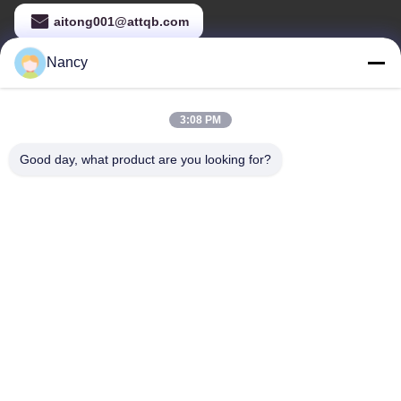
aitong001@attqb.com
Nancy
Unsere Adresse
3:08 PM
Adresse
Nr. 44-3, QianFeng Nordstraße, Stadt Shiqi, Bezirk Panyu, Stadt
Good day, what product are you looking for?
Guangzhou, Provinz Guangdong, China
Telefon
86--15820258065
Privacy policy
|
Sitemap
Gute Qualität Chinas Innen-Spielplatzgeräte Lieferant. Copyright-
© -2026 Guangzhou Tongyao Amusement Equipment Co., Ltd. .