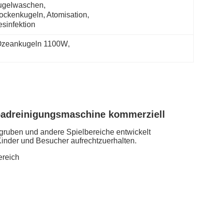
gelwaschen, 
ockenkugeln, Atomisation, 
sinfektion
 Ozeankugeln 1100W
, 
badreinigungsmaschine kommerziell
gruben und andere Spielbereiche entwickelt
Kinder und Besucher aufrechtzuerhalten.
ereich