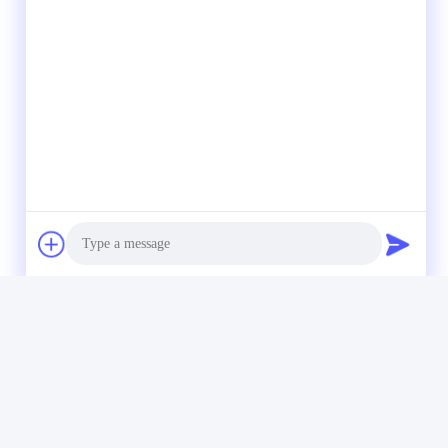
Photo
Video Call
Audio Call