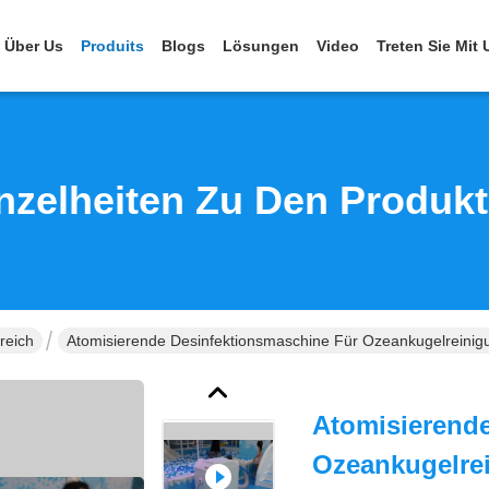
Über Us
Produits
Blogs
Lösungen
Video
Treten Sie Mit
nzelheiten Zu Den Produk
reich
Atomisierende Desinfektionsmaschine Für Ozeankugelrein
Atomisierend
Ozeankugelre