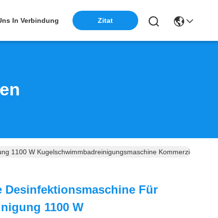
 Uns In Verbindung
Zitat
ten
igung 1100 W Kugelschwimmbadreinigungsmaschine Kommerziell
e Desinfektionsmaschine Für
inigung 1100 W