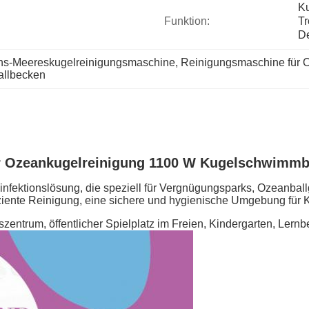
Ku
Funktion:
Tr
De
ons-Meereskugelreinigungsmaschine
, 
Reinigungsmaschine für
allbecken
ür Ozeankugelreinigung 1100 W Kugelschwimm
nfektionslösung, die speziell für Vergnügungsparks, Ozeanball
iziente Reinigung, eine sichere und hygienische Umgebung für 
trum, öffentlicher Spielplatz im Freien, Kindergarten, Lernb