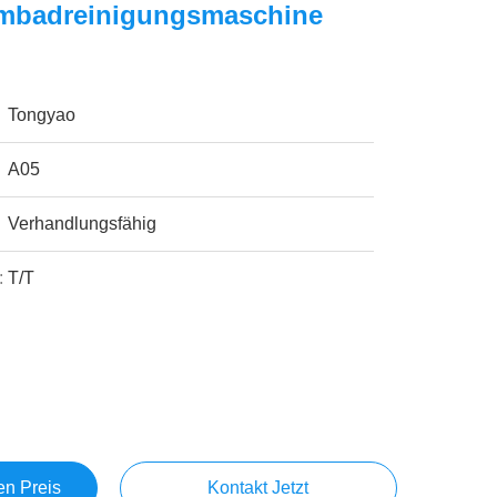
mbadreinigungsmaschine
Tongyao
A05
Verhandlungsfähig
:
T/T
en Preis
Kontakt Jetzt