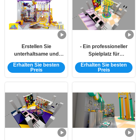
Erstellen Sie
- Ein professioneller
unterhaltsame und
Spielplatz für
ansprechende,
Fitnesszentren.
Erhalten Sie besten
Erhalten Sie besten
anpassbare Indoor-
Preis
Preis
Spielplatzgeräte