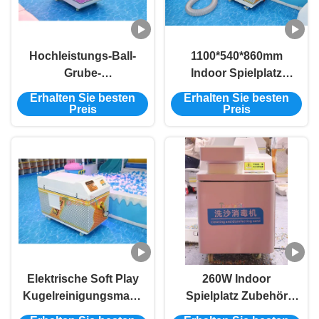
Hochleistungs-Ball-
1100*540*860mm
Grube-
Indoor Spielplatz
Reinigungsmaschine
Zubehör 125W Ball Pit
Erhalten Sie besten
Erhalten Sie besten
Mehrfunktions-
Ball
Preis
Preis
kommerzielle Kugel-
Reinigungsmaschine
Grube-Reiniger
1100*540*860mm
Elektrische Soft Play
260W Indoor
Kugelreinigungsmaschine
Spielplatz Zubehör
1100*540*860mm
Vergnügungspark