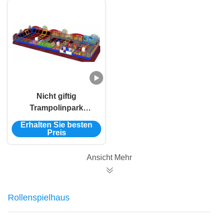
Nicht giftig
Trampolinpark
Ausrüstung UV-
Erhalten Sie besten
beständig
Preis
Einkaufszentrum
Trampolinpark
Ansicht Mehr
anpassbar
Rollenspielhaus