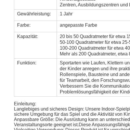
Zentren, Ausbildungszentren und E
Gewährleistung:
1 Jahr
Farbe:
angepasste Farbe
Kapazität:
20 bis 50 Quadratmeter für etwa 1
50-100 Quadratmeter für etwa 25-
100-200 Quadratmeter für etwa 40
Mehr als 200 Quadratmeter, etwa 
Funktion:
Sportarten wie Laufen, Klettern 
der Kinder anregen und ihre prakt
Rollenspiele, Bausteine und ande
für Teamarbeit, den Forschungswun
Verbessern Sie die Kommunikatio
Problemlösungsfähigkeit der Kind
Einleitung:
Langlebiges und sicheres Design: Unsere Indoor-Spielpl
sichere Umgebung für das Spiel und die Aktivität von Ki
Anpassbare Größe: Die Ausrüstung kann an unterschied
Veranstaltungsorte geeignet ist.Diese Anpassungsfähigke
Vielseitige Verwendung: Dieses Produkt ist für versch