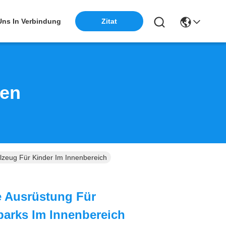
 Uns In Verbindung
Zitat
ten
lzeug Für Kinder Im Innenbereich
e Ausrüstung Für
arks Im Innenbereich