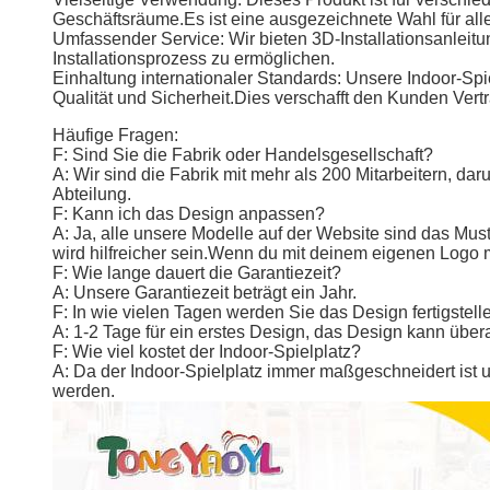
Geschäftsräume.Es ist eine ausgezeichnete Wahl für all
Umfassender Service: Wir bieten 3D-Installationsanleitun
Installationsprozess zu ermöglichen.
Einhaltung internationaler Standards: Unsere Indoor-Sp
Qualität und Sicherheit.Dies verschafft den Kunden Vertra
Häufige Fragen:
F: Sind Sie die Fabrik oder Handelsgesellschaft?
A: Wir sind die Fabrik mit mehr als 200 Mitarbeitern, da
Abteilung.
F: Kann ich das Design anpassen?
A: Ja, alle unsere Modelle auf der Website sind das Mu
wird hilfreicher sein.Wenn du mit deinem eigenen Logo ma
F: Wie lange dauert die Garantiezeit?
A: Unsere Garantiezeit beträgt ein Jahr.
F: In wie vielen Tagen werden Sie das Design fertigstel
A: 1-2 Tage für ein erstes Design, das Design kann übera
F: Wie viel kostet der Indoor-Spielplatz?
A: Da der Indoor-Spielplatz immer maßgeschneidert ist 
werden.