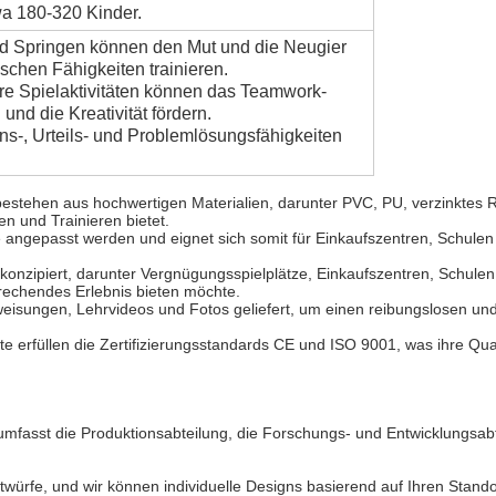
wa 180-320 Kinder.
und Springen können den Mut und die Neugier
schen Fähigkeiten trainieren.
re Spielaktivitäten können das Teamwork-
nd die Kreativität fördern.
s-, Urteils- und Problemlösungsfähigkeiten
bestehen aus hochwertigen Materialien, darunter PVC, PU, verzinktes R
n und Trainieren bietet.
gepasst werden und eignet sich somit für Einkaufszentren, Schulen 
konzipiert, darunter Vergnügungsspielplätze, Einkaufszentren, Schulen
rechendes Erlebnis bieten möchte.
eisungen, Lehrvideos und Fotos geliefert, um einen reibungslosen und
äte erfüllen die Zertifizierungsstandards CE und ISO 9001, was ihre Qua
umfasst die Produktionsabteilung, die Forschungs- und Entwicklungsabte
ntwürfe, und wir können individuelle Designs basierend auf Ihren Stando