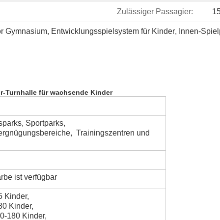
Zulässiger Passagier:
1
oor Gymnasium
, 
Entwicklungsspielsystem für Kinder
, 
Innen-Spiel
-Turnhalle für wachsende Kinder
parks, Sportparks,
ergnügungsbereiche,
Trainingszentren und
be ist verfügbar
5 Kinder,
80 Kinder,
0-180 Kinder,