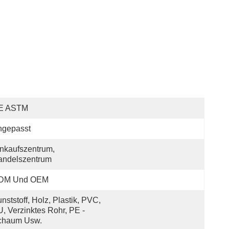
E ASTM
ngepasst
nkaufszentrum, 
andelszentrum
DM Und OEM
nststoff, Holz, Plastik, PVC, 
, Verzinktes Rohr, PE -
chaum Usw.