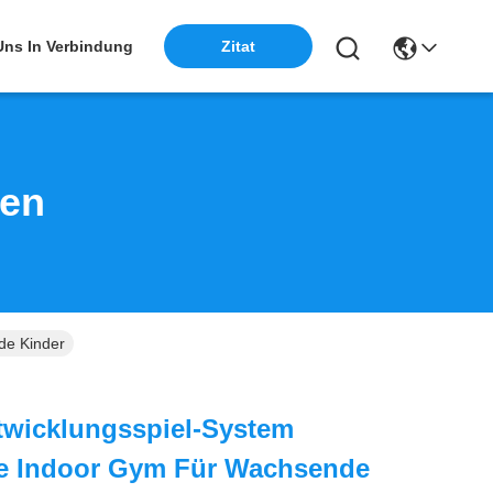
 Uns In Verbindung
Zitat
ten
de Kinder
twicklungsspiel-System
e Indoor Gym Für Wachsende