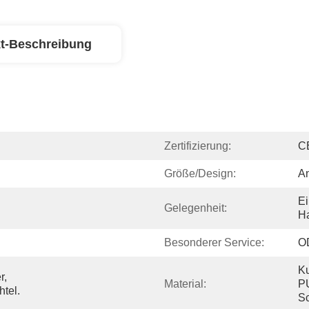
t-Beschreibung
Zertifizierung:
C
Größe/Design:
A
Ei
Gelegenheit:
H
Besonderer Service:
O
Ku
, 
Material:
PU
tel.
S