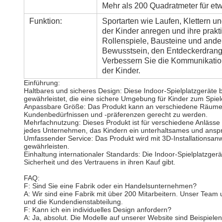
Mehr als 200 Quadratmeter für et
Funktion:
Sportarten wie Laufen, Klettern 
der Kinder anregen und ihre prakti
Rollenspiele, Bausteine und ande
Bewusstsein, den Entdeckerdrang u
Verbessern Sie die Kommunikation
der Kinder.
Einführung:
Haltbares und sicheres Design: Diese Indoor-Spielplatzgeräte 
gewährleistet, die eine sichere Umgebung für Kinder zum Spiele
Anpassbare Größe: Das Produkt kann an verschiedene Räume an
Kundenbedürfnissen und -präferenzen gerecht zu werden.
Mehrfachnutzung: Dieses Produkt ist für verschiedene Anlässe 
jedes Unternehmen, das Kindern ein unterhaltsames und ansp
Umfassender Service: Das Produkt wird mit 3D-Installationsanw
gewährleisten.
Einhaltung internationaler Standards: Die Indoor-Spielplatzger
Sicherheit und des Vertrauens in ihren Kauf gibt.
FAQ:
F: Sind Sie eine Fabrik oder ein Handelsunternehmen?
A: Wir sind eine Fabrik mit über 200 Mitarbeitern. Unser Team 
und die Kundendienstabteilung.
F: Kann ich ein individuelles Design anfordern?
A: Ja, absolut. Die Modelle auf unserer Website sind Beispiele