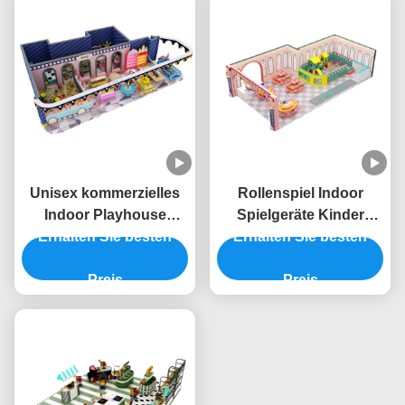
Unisex kommerzielles
Rollenspiel Indoor
Indoor Playhouse
Spielgeräte Kinder
Erhalten Sie besten
Puzzle Innen
Erhalten Sie besten
Indoor Spielgeräte
Spielgeräte OEM
Hersteller
Preis
kundenspezifisch
Preis