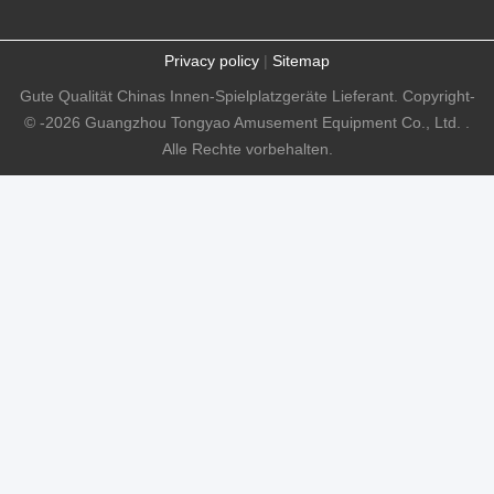
Privacy policy
|
Sitemap
Gute Qualität Chinas Innen-Spielplatzgeräte Lieferant. Copyright-
© -2026 Guangzhou Tongyao Amusement Equipment Co., Ltd. .
Alle Rechte vorbehalten.