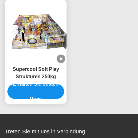
Supercool Soft Play
Strukturen 250kg
Kapazität Kinder Soft
Erhalten Sie besten
Play Center hohe
Ausdehnung
Preis
Treten Sie mit uns in Verbindung