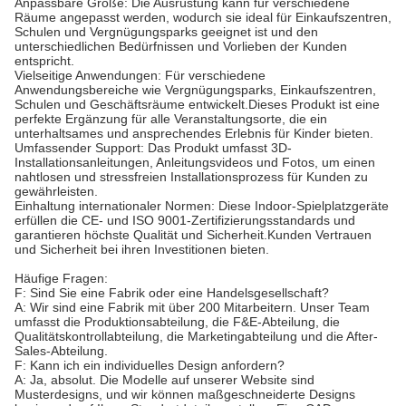
Anpassbare Größe: Die Ausrüstung kann für verschiedene
Räume angepasst werden, wodurch sie ideal für Einkaufszentren,
Schulen und Vergnügungsparks geeignet ist und den
unterschiedlichen Bedürfnissen und Vorlieben der Kunden
entspricht.
Vielseitige Anwendungen: Für verschiedene
Anwendungsbereiche wie Vergnügungsparks, Einkaufszentren,
Schulen und Geschäftsräume entwickelt.Dieses Produkt ist eine
perfekte Ergänzung für alle Veranstaltungsorte, die ein
unterhaltsames und ansprechendes Erlebnis für Kinder bieten.
Umfassender Support: Das Produkt umfasst 3D-
Installationsanleitungen, Anleitungsvideos und Fotos, um einen
nahtlosen und stressfreien Installationsprozess für Kunden zu
gewährleisten.
Einhaltung internationaler Normen: Diese Indoor-Spielplatzgeräte
erfüllen die CE- und ISO 9001-Zertifizierungsstandards und
garantieren höchste Qualität und Sicherheit.Kunden Vertrauen
und Sicherheit bei ihren Investitionen bieten.
Häufige Fragen:
F: Sind Sie eine Fabrik oder eine Handelsgesellschaft?
A: Wir sind eine Fabrik mit über 200 Mitarbeitern. Unser Team
umfasst die Produktionsabteilung, die F&E-Abteilung, die
Qualitätskontrollabteilung, die Marketingabteilung und die After-
Sales-Abteilung.
F: Kann ich ein individuelles Design anfordern?
A: Ja, absolut. Die Modelle auf unserer Website sind
Musterdesigns, und wir können maßgeschneiderte Designs