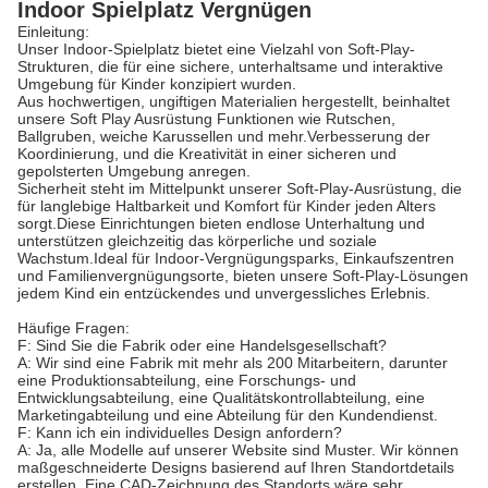
Indoor Spielplatz Vergnügen
Einleitung:
Unser Indoor-Spielplatz bietet eine Vielzahl von Soft-Play-
Strukturen, die für eine sichere, unterhaltsame und interaktive
Umgebung für Kinder konzipiert wurden.
Aus hochwertigen, ungiftigen Materialien hergestellt, beinhaltet
unsere Soft Play Ausrüstung Funktionen wie Rutschen,
Ballgruben, weiche Karussellen und mehr.Verbesserung der
Koordinierung, und die Kreativität in einer sicheren und
gepolsterten Umgebung anregen.
Sicherheit steht im Mittelpunkt unserer Soft-Play-Ausrüstung, die
für langlebige Haltbarkeit und Komfort für Kinder jeden Alters
sorgt.Diese Einrichtungen bieten endlose Unterhaltung und
unterstützen gleichzeitig das körperliche und soziale
Wachstum.Ideal für Indoor-Vergnügungsparks, Einkaufszentren
und Familienvergnügungsorte, bieten unsere Soft-Play-Lösungen
jedem Kind ein entzückendes und unvergessliches Erlebnis.
Häufige Fragen:
F: Sind Sie die Fabrik oder eine Handelsgesellschaft?
A: Wir sind eine Fabrik mit mehr als 200 Mitarbeitern, darunter
eine Produktionsabteilung, eine Forschungs- und
Entwicklungsabteilung, eine Qualitätskontrollabteilung, eine
Marketingabteilung und eine Abteilung für den Kundendienst.
F: Kann ich ein individuelles Design anfordern?
A: Ja, alle Modelle auf unserer Website sind Muster. Wir können
maßgeschneiderte Designs basierend auf Ihren Standortdetails
erstellen. Eine CAD-Zeichnung des Standorts wäre sehr