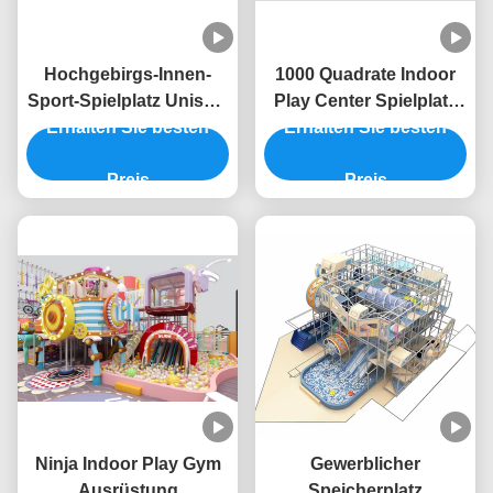
Hochgebirgs-Innen-
1000 Quadrate Indoor
Sport-Spielplatz Unisex-
Play Center Spielplatz
Erhalten Sie besten
Innen-Abenteuer-
Erhalten Sie besten
High Kinder Indoor
Spielplatz
Amusement Park ODM
Preis
Preis
Ninja Indoor Play Gym
Gewerblicher
Ausrüstung
Speicherplatz