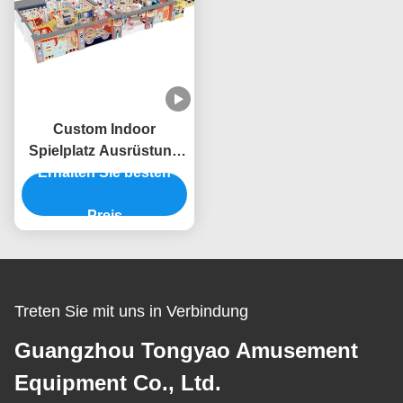
Custom Indoor
Spielplatz Ausrüstung
kommerzielle Indoor
Erhalten Sie besten
Spielhaus Ausrüstung
Baby King Thema
Preis
Treten Sie mit uns in Verbindung
Guangzhou Tongyao Amusement
Equipment Co., Ltd.