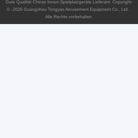
Gute Qualität Chinas Innen-Spielplatzgeräte Lieferant. Copyright-
© -2026 Guangzhou Tongyao Amusement Equipment Co., Ltd. .
Alle Rechte vorbehalten.