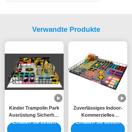
Verwandte Produkte
Kinder Trampolin Park
Zuverlässiges Indoor-
Ausrüstung Sicherheit
Kommerzielles
Springen Spielplatz
Erhalten Sie besten
Trampolin-Ausrüstung
Erhalten Sie besten
Innenraum individuell
15ft Indoor-Spielplatz