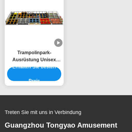
Trampolinpark-
Ausrüstung Unisex
Trampolin-Zentrum-
Erhalten Sie besten
Ausrüstung mit
Zaunnetz
Preis
Treten Sie mit uns in Verbindung
Guangzhou Tongyao Amusement