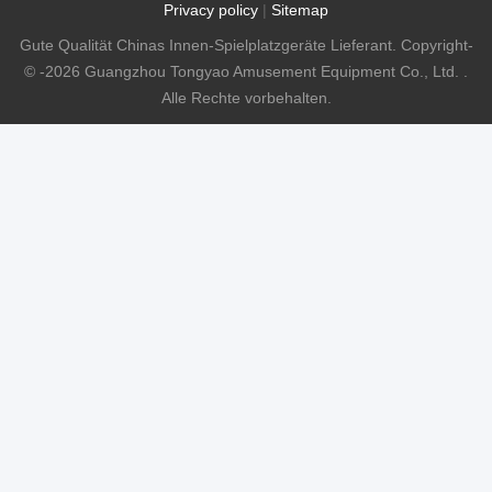
Privacy policy
|
Sitemap
Gute Qualität Chinas Innen-Spielplatzgeräte Lieferant. Copyright-
© -2026 Guangzhou Tongyao Amusement Equipment Co., Ltd. .
Alle Rechte vorbehalten.