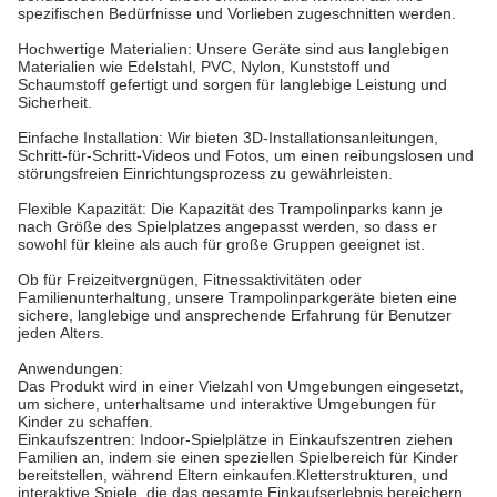
spezifischen Bedürfnisse und Vorlieben zugeschnitten werden.
Hochwertige Materialien: Unsere Geräte sind aus langlebigen
Materialien wie Edelstahl, PVC, Nylon, Kunststoff und
Schaumstoff gefertigt und sorgen für langlebige Leistung und
Sicherheit.
Einfache Installation: Wir bieten 3D-Installationsanleitungen,
Schritt-für-Schritt-Videos und Fotos, um einen reibungslosen und
störungsfreien Einrichtungsprozess zu gewährleisten.
Flexible Kapazität: Die Kapazität des Trampolinparks kann je
nach Größe des Spielplatzes angepasst werden, so dass er
sowohl für kleine als auch für große Gruppen geeignet ist.
Ob für Freizeitvergnügen, Fitnessaktivitäten oder
Familienunterhaltung, unsere Trampolinparkgeräte bieten eine
sichere, langlebige und ansprechende Erfahrung für Benutzer
jeden Alters.
Anwendungen:
Das Produkt wird in einer Vielzahl von Umgebungen eingesetzt,
um sichere, unterhaltsame und interaktive Umgebungen für
Kinder zu schaffen.
Einkaufszentren: Indoor-Spielplätze in Einkaufszentren ziehen
Familien an, indem sie einen speziellen Spielbereich für Kinder
bereitstellen, während Eltern einkaufen.Kletterstrukturen, und
interaktive Spiele, die das gesamte Einkaufserlebnis bereichern.