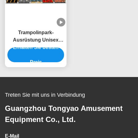
Trampolinpark-
Ausrüstung Unisex
Trampolin-Zentrum-
Erhalten Sie besten
Ausrüstung mit
Zaunnetz
Preis
Treten Sie mit uns in Verbindung
Guangzhou Tongyao Amusement
Equipment Co., Ltd.
E-Mail