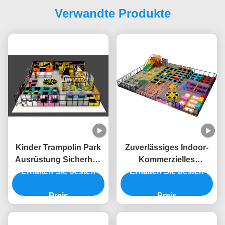
Verwandte Produkte
Kinder Trampolin Park
Zuverlässiges Indoor-
Ausrüstung Sicherheit
Kommerzielles
Springen Spielplatz
Erhalten Sie besten
Trampolin-Ausrüstung
Erhalten Sie besten
Innenraum individuell
15ft Indoor-Spielplatz
Preis
mit Trampolin
Preis