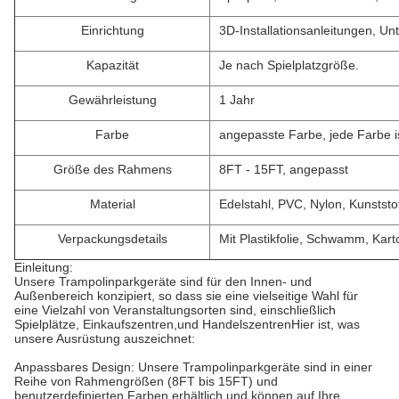
Einrichtung
3D-Installationsanleitungen, Un
Kapazität
Je nach Spielplatzgröße.
Gewährleistung
1 Jahr
Farbe
angepasste Farbe, jede Farbe is
Größe des Rahmens
8FT - 15FT, angepasst
Material
Edelstahl, PVC, Nylon, Kunstst
Verpackungsdetails
Mit Plastikfolie, Schwamm, Kar
Einleitung:
Unsere Trampolinparkgeräte sind für den Innen- und
Außenbereich konzipiert, so dass sie eine vielseitige Wahl für
eine Vielzahl von Veranstaltungsorten sind, einschließlich
Spielplätze, Einkaufszentren,und HandelszentrenHier ist, was
unsere Ausrüstung auszeichnet:
Anpassbares Design: Unsere Trampolinparkgeräte sind in einer
Reihe von Rahmengrößen (8FT bis 15FT) und
benutzerdefinierten Farben erhältlich und können auf Ihre