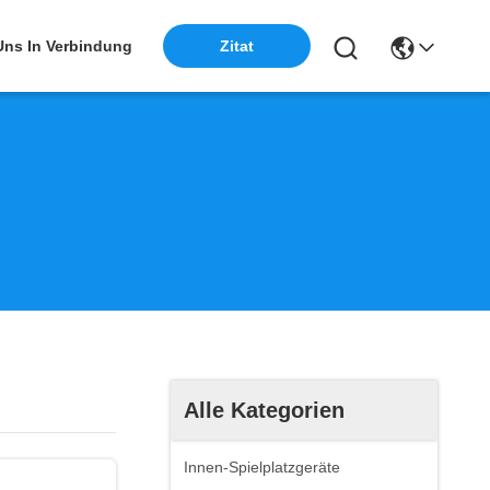
 Uns In Verbindung
Zitat
Alle Kategorien
Innen-Spielplatzgeräte