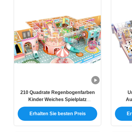
210 Quadrate Regenbogenfarben
Un
Kinder Weiches Spielplatz
Au
Innenbereich Vergnügungspark
Tramp
Erhalten Sie besten Preis
Er