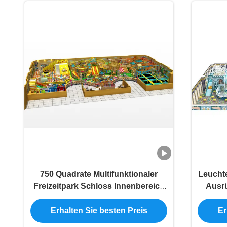
750 Quadrate Multifunktionaler
Leuchte
Freizeitpark Schloss Innenbereich
Ausr
Kinderspielplatz
Kinder
Erhalten Sie besten Preis
Er