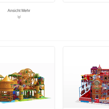
Ansicht Mehr