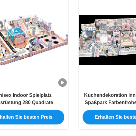
isex Indoor Spielplatz
Kuchendekoration Inn
srüstung 280 Quadrate
Spaßpark Farbenfroher
olinpark Indoor Spielplatz
400 Quadratm
halten Sie besten Preis
Erhalten Sie best