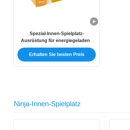
Spezial-Innen-Spielplatz-
Ausrüstung für energiegeladene
Kinder im Alter von 2-15 Jahren
Erhalten Sie besten Preis
Ninja-Innen-Spielplatz