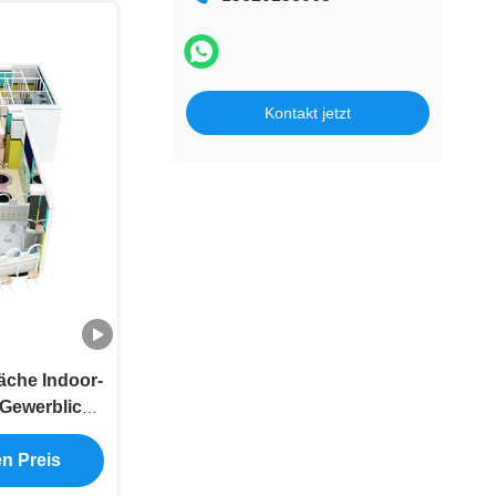
Kontakt jetzt
läche Indoor-
 Gewerbliche
arks
en Preis