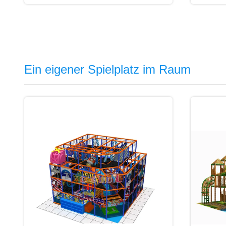
Ein eigener Spielplatz im Raum