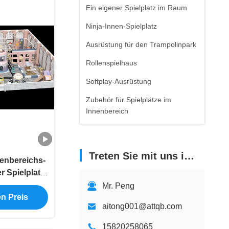
Ein eigener Spielplatz im Raum
Ninja-Innen-Spielplatz
Ausrüstung für den Trampolinpark
Rollenspielhaus
Softplay-Ausrüstung
Zubehör für Spielplätze im
Innenbereich
Treten Sie mit uns in Verbindung
enbereichs-
 Spielplatz
eter
Mr. Peng
en Preis
aitong001@attqb.com
15820258065