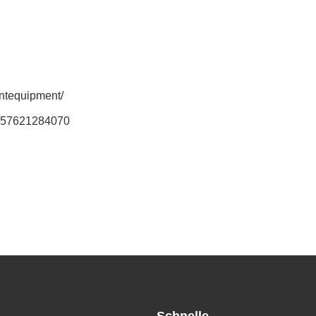
ntequipment/
1557621284070