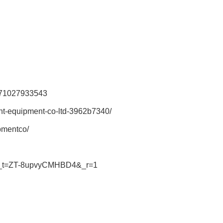
1571027933543
nt-equipment-co-ltd-3962b7340/
pmentco/
01?_t=ZT-8upvyCMHBD4&_r=1