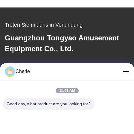
Treten Sie mit uns in Verbindung
Guangzhou Tongyao Amusement
Equipment Co., Ltd.
E-Mail
Cherie
aitong001@attqb.com
11:41 AM
Unsere Adresse
Good day, what product are you looking for?
Adresse
Nr. 44-3, QianFeng Nordstraße, Stadt Shiqi, Bezirk Panyu, Stadt
Guangzhou, Provinz Guangdong, China